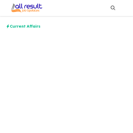
Skip
to
content
Me
Current Affairs