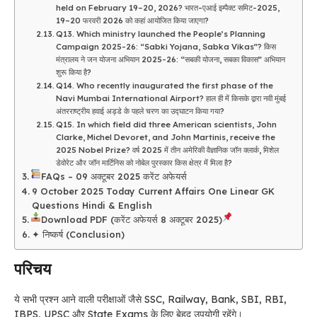
held on February 19–20, 2026? भारत-एआई इम्पैक्ट समिट-2025,
19–20 फरवरी 2026 को कहां आयोजित किया जाएगा?
Q13. Which ministry launched the People’s Planning
Campaign 2025-26: “Sabki Yojana, Sabka Vikas”? किस
मंत्रालय ने जन योजना अभियान 2025-26: “सबकी योजना, सबका विकास” अभियान
शुरू किया है?
Q14. Who recently inaugurated the first phase of the
Navi Mumbai International Airport? हाल ही में किसके द्वारा नवी मुंबई
अंतरराष्ट्रीय हवाई अड्डे के पहले चरण का उद्घाटन किया गया?
Q15. In which field did three American scientists, John
Clarke, Michel Devoret, and John Martinis, receive the
2025 Nobel Prize? वर्ष 2025 में तीन अमेरिकी वैज्ञानिक जॉन क्लार्क, मिशेल
डेवोरेट और जॉन मार्टिनिस को नोबेल पुरस्कार किस क्षेत्र में मिला है?
FAQs – 09 अक्टूबर 2025 करेंट अफेयर्स
9 October 2025 Today Current Affairs One Linear GK
Questions Hindi & English
Download PDF (करेंट अफेयर्स 8 अक्टूबर 2025)
✦ निष्कर्ष (Conclusion)
परिचय
ये सभी प्रश्न आने वाली परीक्षाओं जैसे SSC, Railway, Bank, SBI, RBI,
IBPS, UPSC और State Exams के लिए बेहद उपयोगी रहेंगे।