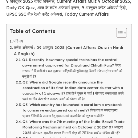
9 अक्टूबर 2025 करेंट अफेयर्स, Current Affairs Quiz 9 October 2025,
Daily GK Quiz, आज के करेंट अफेयर्स प्रश्न, 9 अक्टूबर करेंट अफेयर्स हिंदी,
UPSC SSC बैंक रेलवे करेंट अफेयर्स, Today Current Affairs
Table of Contents
परिचय
करेंट अफेयर्स : 09 अक्टूबर 2025 (Current Affairs Quiz in Hindi
& English)
Q1. Recently, how many special trains has the central
government approved for Diwali and Chhath Puja? केंद्र
सरकार ने दिवाली और छठ पूजा पर यात्रियों की सुविधा हेतु कितनी स्पेशल ट्रेन चलाने को
मंजूरी दी है?
Q2. Where did Google recently announce the
construction of its first Indian data center cluster with a
capacity of 1 gigawatt? हाल ही में गूगल ने कहाँ 1 गीगावाट क्षमता वाले अपने
पहले भारतीय डेटा सेंटर क्लस्टर बनाने की घोषणा की है?
Q3. Which country has launched a coral larva cryobank
to conserve endangered coral reefs? किस देश ने संकटग्रस्त
प्रवाल भित्तियों के संरक्षण हेतु प्रवाल लार्वा क्रायोबैंक की शुरुआत की है?
Q4. Where was the 7th meeting of the India-Brazil Trade
Monitoring Mechanism held on October 7, 2025? 07 अक्टूबर
2025 को भारत-ब्राजील व्यापार निगरानी तंत्र की 7वीं बैठक कहाँ आयोजित की गई?