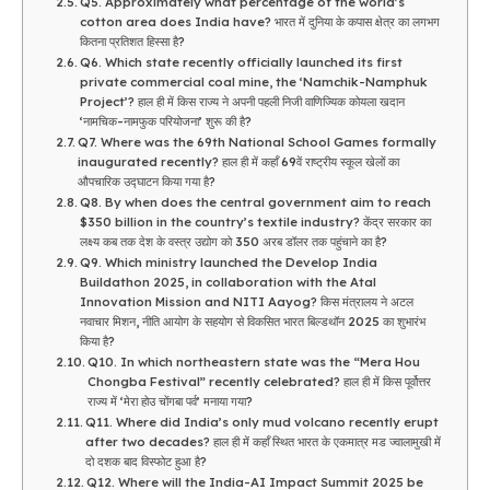
Q5. Approximately what percentage of the world’s
cotton area does India have? भारत में दुनिया के कपास क्षेत्र का लगभग
कितना प्रतिशत हिस्सा है?
Q6. Which state recently officially launched its first
private commercial coal mine, the ‘Namchik-Namphuk
Project’? हाल ही में किस राज्य ने अपनी पहली निजी वाणिज्यिक कोयला खदान
‘नामचिक-नामफुक परियोजना’ शुरू की है?
Q7. Where was the 69th National School Games formally
inaugurated recently? हाल ही में कहाँ 69वें राष्ट्रीय स्कूल खेलों का
औपचारिक उद्घाटन किया गया है?
Q8. By when does the central government aim to reach
$350 billion in the country’s textile industry? केंद्र सरकार का
लक्ष्य कब तक देश के वस्त्र उद्योग को 350 अरब डॉलर तक पहुंचाने का है?
Q9. Which ministry launched the Develop India
Buildathon 2025, in collaboration with the Atal
Innovation Mission and NITI Aayog? किस मंत्रालय ने अटल
नवाचार मिशन, नीति आयोग के सहयोग से विकसित भारत बिल्डथॉन 2025 का शुभारंभ
किया है?
Q10. In which northeastern state was the “Mera Hou
Chongba Festival” recently celebrated? हाल ही में किस पूर्वोत्तर
राज्य में ‘मेरा होउ चोंगबा पर्व’ मनाया गया?
Q11. Where did India’s only mud volcano recently erupt
after two decades? हाल ही में कहाँ स्थित भारत के एकमात्र मड ज्वालामुखी में
दो दशक बाद विस्फोट हुआ है?
Q12. Where will the India-AI Impact Summit 2025 be