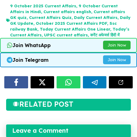
9 October 2025 Current Affairs
,
9 October Current
Affairs in Hindi
,
Current affairs english
,
Current affairs
GK quiz
,
Current Affairs Quiz
,
Daily Current Affairs
,
Daily
GK Update
,
October 2025 Current Affairs PDF
,
Ssc
railway Bank
,
Today Current Affairs One Linear
,
Today’s
Current Affairs
,
UPSC current affairs
,
करेंट अफेयर्स हिंदी में
Join WhatsApp
Join Now
Join Telegram
Join Now
RELATED POST
Leave a Comment