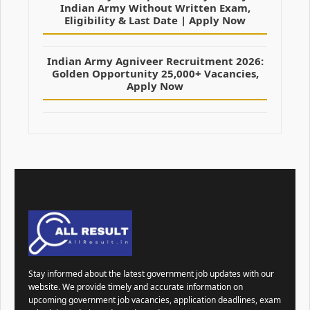
Indian Army Without Written Exam,
Eligibility & Last Date | Apply Now
Indian Army Agniveer Recruitment 2026:
Golden Opportunity 25,000+ Vacancies,
Apply Now
Stay informed about the latest government job updates with our
website. We provide timely and accurate information on
upcoming government job vacancies, application deadlines, exam