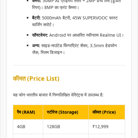
कैमरा:
50MP AI प्राइमरी सेंसर + 2MP डेप्थ लेंस (डुअल
रियर)। 8MP का फ्रंट कैमरा।
बैटरी:
5000mAh बैटरी, 45W SUPERVOOC फास्ट
चार्जिंग सपोर्ट।
सॉफ्टवेयर:
Android पर आधारित नवीनतम Realme UI।
अन्य:
साइड-माउंटेड फिंगरप्रिंट सेंसर, 3.5mm हेडफोन
जैक, स्लिम डिजाइन।
कीमत (Price List)
यह फोन भारतीय बाजार में निम्नलिखित वेरिएंट्स में उपलब्ध है:
रैम (RAM)
स्टोरेज (Storage)
कीमत (Price)
4GB
128GB
₹12,999