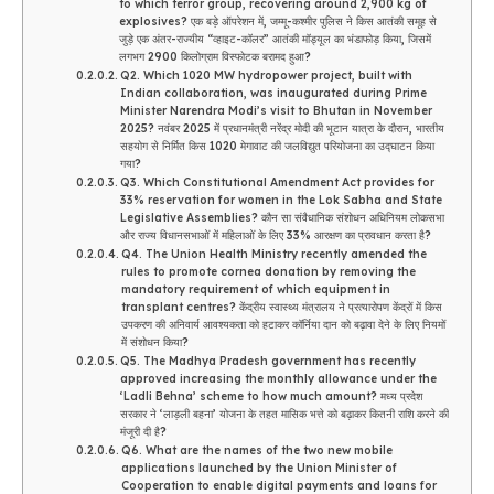
to which terror group, recovering around 2,900 kg of
explosives? एक बड़े ऑपरेशन में, जम्मू-कश्मीर पुलिस ने किस आतंकी समूह से
जुड़े एक अंतर-राज्यीय “व्हाइट-कॉलर” आतंकी मॉड्यूल का भंडाफोड़ किया, जिसमें
लगभग 2900 किलोग्राम विस्फोटक बरामद हुआ?
Q2. Which 1020 MW hydropower project, built with
Indian collaboration, was inaugurated during Prime
Minister Narendra Modi’s visit to Bhutan in November
2025? नवंबर 2025 में प्रधानमंत्री नरेंद्र मोदी की भूटान यात्रा के दौरान, भारतीय
सहयोग से निर्मित किस 1020 मेगावाट की जलविद्युत परियोजना का उद्घाटन किया
गया?
Q3. Which Constitutional Amendment Act provides for
33% reservation for women in the Lok Sabha and State
Legislative Assemblies? कौन सा संवैधानिक संशोधन अधिनियम लोकसभा
और राज्य विधानसभाओं में महिलाओं के लिए 33% आरक्षण का प्रावधान करता है?
Q4. The Union Health Ministry recently amended the
rules to promote cornea donation by removing the
mandatory requirement of which equipment in
transplant centres? केंद्रीय स्वास्थ्य मंत्रालय ने प्रत्यारोपण केंद्रों में किस
उपकरण की अनिवार्य आवश्यकता को हटाकर कॉर्निया दान को बढ़ावा देने के लिए नियमों
में संशोधन किया?
Q5. The Madhya Pradesh government has recently
approved increasing the monthly allowance under the
‘Ladli Behna’ scheme to how much amount? मध्य प्रदेश
सरकार ने ‘लाड़ली बहना’ योजना के तहत मासिक भत्ते को बढ़ाकर कितनी राशि करने की
मंजूरी दी है?
Q6. What are the names of the two new mobile
applications launched by the Union Minister of
Cooperation to enable digital payments and loans for