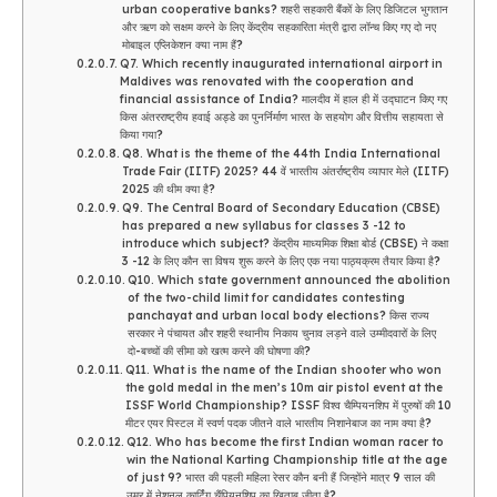
urban cooperative banks? शहरी सहकारी बैंकों के लिए डिजिटल भुगतान
और ऋण को सक्षम करने के लिए केंद्रीय सहकारिता मंत्री द्वारा लॉन्च किए गए दो नए
मोबाइल एप्लिकेशन क्या नाम हैं?
Q7. Which recently inaugurated international airport in
Maldives was renovated with the cooperation and
financial assistance of India? मालदीव में हाल ही में उद्घाटन किए गए
किस अंतरराष्ट्रीय हवाई अड्डे का पुनर्निर्माण भारत के सहयोग और वित्तीय सहायता से
किया गया?
Q8. What is the theme of the 44th India International
Trade Fair (IITF) 2025? 44 वें भारतीय अंतर्राष्ट्रीय व्यापार मेले (IITF)
2025 की थीम क्या है?
Q9. The Central Board of Secondary Education (CBSE)
has prepared a new syllabus for classes 3 -12 to
introduce which subject? केंद्रीय माध्यमिक शिक्षा बोर्ड (CBSE) ने कक्षा
3 -12 के लिए कौन सा विषय शुरू करने के लिए एक नया पाठ्यक्रम तैयार किया है?
Q10. Which state government announced the abolition
of the two-child limit for candidates contesting
panchayat and urban local body elections? किस राज्य
सरकार ने पंचायत और शहरी स्थानीय निकाय चुनाव लड़ने वाले उम्मीदवारों के लिए
दो-बच्चों की सीमा को खत्म करने की घोषणा की?
Q11. What is the name of the Indian shooter who won
the gold medal in the men’s 10m air pistol event at the
ISSF World Championship? ISSF विश्व चैम्पियनशिप में पुरुषों की 10
मीटर एयर पिस्टल में स्वर्ण पदक जीतने वाले भारतीय निशानेबाज का नाम क्या है?
Q12. Who has become the first Indian woman racer to
win the National Karting Championship title at the age
of just 9? भारत की पहली महिला रेसर कौन बनी हैं जिन्होंने मात्र 9 साल की
उम्र में नेशनल कार्टिंग चैंपियनशिप का खिताब जीता है?