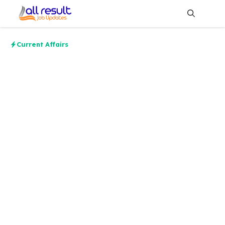
Skip
to
content
Me
Current Affairs