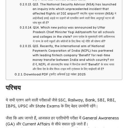
Q13. The National Security Advisor (NSA) has launched
an inquiry into which unprecedented incident that
affected flights at IGI airport? राष्ट्रीय सुरक्षा सलाहकार (NSA) ने
आईजीआई हवाई अड्डे पर उड़ानों को प्रभावित करने वाली किस अभूतपूर्व घटना की
जांच शुरू की है?
Q14. Which new policy was announced by Uttar
Pradesh Chief Minister Yogi Adityanath for all schools
and colleges in the state? उत्तर प्रदेश के मुख्यमंत्री योगी आदित्यनाथ
ने राज्य के सभी स्कूलों और कॉलेजों के लिए किस नई नीति की घोषणा की?
Q15. Recently, the international arm of National
Payments Corporation of India (NIPL) has partnered
with leading fintech company ‘Benefit’ for real-time
money transfer between India and which country? हाल
ही में, NIPL की अंतरराष्ट्रीय शाखा ने फिनटेक कंपनी ‘Benefit’ के साथ भारत
और किस देश के बीच रीयल-टाइम मनी ट्रांसफर के लिए साझेदारी की है?
Download PDF (करेंट अफेयर्स 12 नवंबर 2025
परिचय
ये सभी प्रश्न आने वाली परीक्षाओं जैसे SSC, Railway, Bank, SBI, RBI,
IBPS, UPSC और State Exams के लिए बेहद उपयोगी रहेंगे।
जैसा कि आप जानते हैं, आजकल हर प्रतियोगी परीक्षा में General Awareness
(GA) और Current Affairs से सीधे सवाल पूछे जाते हैं।