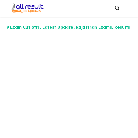
Skip
to
content
Me
Exam Cut offs
,
Latest Update
,
Rajasthan Exams
,
Results