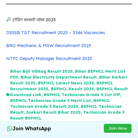
ट्रेंडिंग सरकारी जॉब्स 2025
DSSSB TGT Recruitment 2025 – 5346 Vacancies
BRO Mechanic & MSW Recruitment 2025
NTPC Deputy Manager Recruitment 2025
Bihar Bijli Vibhag Result 2025
,
Bihar BSPHCL Merit List
PDF
,
Bihar Electricity Department Result
,
Bihar Sarkari
Result 2025
,
BSPHCL Latest News 2025
,
BSPHCL
Recruitment 2025
,
BSPHCL Result 2025
,
BSPHCL Result
Download Link
,
BSPHCL Technician Grade 3 Cut Off
,
BSPHCL Technician Grade 3 Merit List
,
BSPHCL
Technician Grade 3 Result 2025
,
BSPHCL Technician
Result
,
Sarkari Result Bihar 2025
,
Technician Grade 3
Result BSPHCL
Join WhatsApp
Join Now