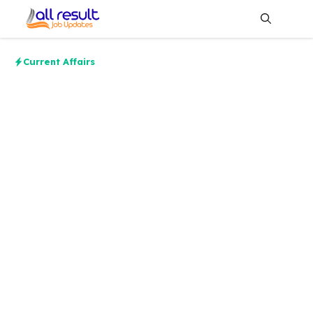
Skip
to
content
Me
Current Affairs