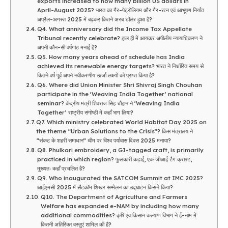
exports increased to how many billion US dollars in
April-August 2025? भारत का गैर-पेट्रोलियम और गैर-रत्न एवं आभूषण निर्यात
अप्रैल-अगस्त 2025 में बढ़कर कितने अरब डॉलर हुआ है?
Q4. What anniversary did the Income Tax Appellate
Tribunal recently celebrate? हाल ही में आयकर अपीलीय न्यायाधिकरण ने
अपनी कौन-सी वर्षगांठ मनाई है?
Q5. How many years ahead of schedule has India
achieved its renewable energy targets? भारत ने निर्धारित समय से
कितने वर्ष पूर्व अपने नवीकरणीय ऊर्जा लक्ष्यों को प्राप्त किया है?
Q6. Where did Union Minister Shri Shivraj Singh Chouhan
participate in the ‘Weaving India Together’ national
seminar? केंद्रीय मंत्री शिवराज सिंह चौहान ने ‘Weaving India
Together’ राष्ट्रीय संगोष्ठी में कहाँ भाग लिया?
Q7. Which ministry celebrated World Habitat Day 2025 on
the theme “Urban Solutions to the Crisis”? किस मंत्रालय ने
“संकट के शहरी समाधान” थीम पर विश्व पर्यावास दिवस 2025 मनाया?
Q8. Phulkari embroidery, a GI-tagged craft, is primarily
practiced in which region? फुलकारी कढ़ाई, एक जीआई टैग क्राफ्ट,
मुख्यतः कहाँ प्रचलित है?
Q9. Who inaugurated the SATCOM Summit at IMC 2025?
आईएमसी 2025 में सैटकॉम शिखर सम्मेलन का उद्घाटन किसने किया?
Q10. The Department of Agriculture and Farmers
Welfare has expanded e-NAM by including how many
additional commodities? कृषि एवं किसान कल्याण विभाग ने ई-नाम में
कितनी अतिरिक्त वस्तुएं शामिल की हैं?