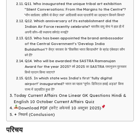
Q11. Who inaugurated the unique tribal art exhibition
“Silent Conversations: From the Margins to the Centre”?
‘मौन वार्तालाप: हाशिये से केंद्र तक’ आदिवासी कला प्रदर्शनी का उद्घाटन किसने किया?
Q12. Which anniversary of its establishment did the
Indian Air Force recently celebrate? भारतीय वायु सेना ने हाल ही में
अपनी कौन-सी स्थापना वर्षगांठ मनाई?
Q13. Who has been appointed the brand ambassador
of the Central Government’s ‘Develop India
Buildathon’? केंद्र सरकार के ‘विकसित भारत बिल्डाथॉन’ के ब्रांड एंबेसडर कौन
बने हैं?
Q14. Who will be awarded the SASTRA Ramanujan
Award for the year 2025? वर्ष 2025 का SASTRA रामानुजन पुरस्कार
किसे प्रदान किया जाएगा?
Q15. In which state was India’s first ‘fully digital
airport’ inaugurated? भारत का पहला ‘पूर्णतः डिजिटल हवाई अड्डा’ किस
राज्य में उद्घाटित हुआ है?
Today Current Affairs One Linear GK Questions Hindi &
English 10 October Current Affairs Quiz
Download PDF (करेंट अफेयर्स 10 अक्टूबर 2025)
✦ निष्कर्ष (Conclusion)
परिचय