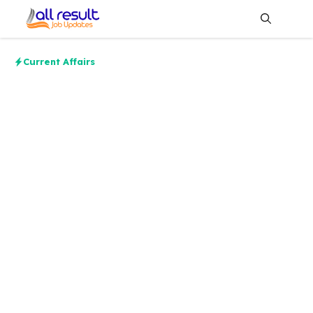
Skip
to
content
Me
Current Affairs