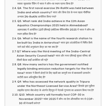
व्यापार सूचकांक रैंकिंग में भारत ने कौन-सा स्थान प्राप्त किया है?
Q4. The first naval exercise IN-RoKN was held between
India and which country? भारत और किस देश के मध्य पहला नौसैनिक
अभ्यास IN-RoKN आयोजित किया गया?
Q5. What rank did India achieve in the 11th Asian
Aquatics Championships 2025 held in Ahmedabad?
अहमदाबाद में आयोजित 11वीं एशियाई एक्वेटिक्स चैंपियनशिप 2025 में भारत ने कौन-सा
स्थान हासिल किया है?
Q6. What is the name of the fourth research station to
be built by India in Antarctica? भारत द्वारा अंटार्कटिका में निर्मित किये
जाने वाले चौथे अनुसंधान केंद्र का नाम क्या है?
Q7. Where was the third meeting of the India-Central
Asian Security Council held? भारत और मध्य एशियाई सुरक्षा परिषद की
तीसरी बैठक कहाँ आयोजित की गई?
Q8. How many sectors has the government notified
legally binding emission reduction targets for the first
time? सरकार ने कितने क्षेत्रों के लिए पहली बार कानूनी रूप से बाध्यकारी उत्सर्जन
कटौती लक्ष्य अधिसूचित किए हैं?
Q9. Who has assessed the network quality in Tripura
under the Northeast Licensed Service Area? किसके द्वारा पूर्वोत्तर
लाइसेंस प्राप्त सेवा क्षेत्र के अंतर्गत त्रिपुरा में नेटवर्क गुणवत्ता का आकलन किया गया है?
Q10. Which country will formally host COP-30 in
November 2025? नवंबर 2025 में कौन-सा देश औपचारिक रूप से COP-
30 की मेजबानी करेगा?