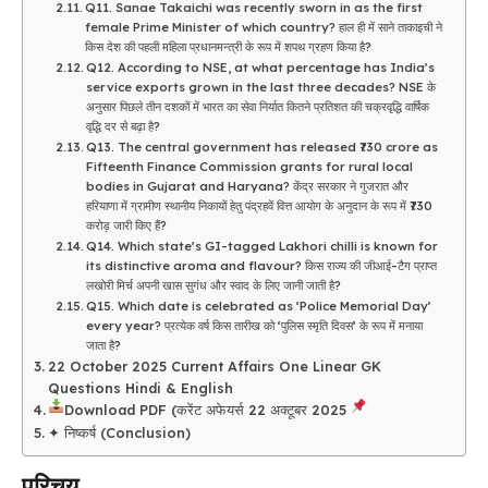
Q11. Sanae Takaichi was recently sworn in as the first
female Prime Minister of which country? हाल ही में साने ताकाइची ने
किस देश की पहली महिला प्रधानमन्त्री के रूप में शपथ ग्रहण किया है?
Q12. According to NSE, at what percentage has India’s
service exports grown in the last three decades? NSE के
अनुसार पिछले तीन दशकों में भारत का सेवा निर्यात कितने प्रतिशत की चक्रवृद्धि वार्षिक
वृद्धि दर से बढ़ा है?
Q13. The central government has released ₹730 crore as
Fifteenth Finance Commission grants for rural local
bodies in Gujarat and Haryana? केंद्र सरकार ने गुजरात और
हरियाणा में ग्रामीण स्थानीय निकायों हेतु पंद्रहवें वित्त आयोग के अनुदान के रूप में ₹730
करोड़ जारी किए हैं?
Q14. Which state’s GI-tagged Lakhori chilli is known for
its distinctive aroma and flavour? किस राज्य की जीआई-टैग प्राप्त
लखोरी मिर्च अपनी खास सुगंध और स्वाद के लिए जानी जाती है?
Q15. Which date is celebrated as ‘Police Memorial Day’
every year? प्रत्येक वर्ष किस तारीख को ‘पुलिस स्मृति दिवस’ के रूप में मनाया
जाता है?
22 October 2025 Current Affairs One Linear GK
Questions Hindi & English
Download PDF (करेंट अफेयर्स 22 अक्टूबर 2025
✦ निष्कर्ष (Conclusion)
परिचय