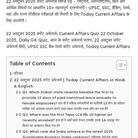
22 अक्टूबर 2025 करेंट अफेयर्स क्विज़ पढ़ें – राष्ट्रीय, अंतरराष्ट्रीय, खेल और
आर्थिक विषयों पर आधारित 10+ महत्वपूर्ण प्रश्नोत्तरी। UPSC, SSC, बैंकिंग, रेलवे,
रक्षा और राज्य पीसीएस परीक्षाओं की तैयारी के लिए Today Current Affairs के
लिए उपयोगी।
22 अक्टूबर 2025 करेंट अफेयर्स, Current Affairs Quiz 22 October
2025, Daily GK Quiz, आज के करेंट अफेयर्स प्रश्न, 22 अक्टूबर करेंट
अफेयर्स हिंदी, UPSC SSC बैंक रेलवे करेंट अफेयर्स, Today Current Affairs
Table of Contents
परिचय
22 अक्टूबर 2025 करेंट अफेयर्स | Today Current Affairs in Hindi
& English
Q1. Which Indian state recently became the first to
provide 12 days of paid menstrual leave annually to
female employees? हाल ही में महिला कर्मचारियों को प्रतिवर्ष 12 दिन का सवेतन
मासिक धर्म अवकाश प्रदान करने वाला पहला भारतीय राज्य कौन बन गया है?
Q2. Where was the first Tejas LCA Mk 1A fighter jet
recently unveiled? हाल ही में कहाँ पहले तेजस एलसीए एमके 1A लडा़कू जेट
विमान का अनावरण किया गया है?
Q3. What rank did India achieve in the latest 2025
Sustainable Business Index rankings? नवीनतम 2025 सतत