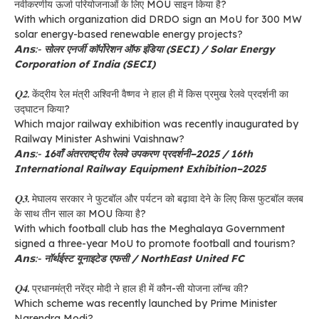
नवीकरणीय ऊर्जा परियोजनाओं के लिए MOU साइन किया है?
With which organization did DRDO sign an MoU for 300 MW
solar energy-based renewable energy projects?
𝗔𝗻𝘀:-
सोलर एनर्जी कॉर्पोरेशन ऑफ इंडिया (SECI) / Solar Energy
Corporation of India (SECI)
𝐐𝟐.
केंद्रीय रेल मंत्री अश्विनी वैष्णव ने हाल ही में किस प्रमुख रेलवे प्रदर्शनी का
उद्घाटन किया?
Which major railway exhibition was recently inaugurated by
Railway Minister Ashwini Vaishnaw?
𝗔𝗻𝘀:-
16वाँ अंतरराष्ट्रीय रेलवे उपकरण प्रदर्शनी–2025 / 16th
International Railway Equipment Exhibition–2025
𝐐𝟑.
मेघालय सरकार ने फुटबॉल और पर्यटन को बढ़ावा देने के लिए किस फुटबॉल क्लब
के साथ तीन साल का MOU किया है?
With which football club has the Meghalaya Government
signed a three-year MoU to promote football and tourism?
𝗔𝗻𝘀:-
नॉर्थईस्ट यूनाइटेड एफसी / NorthEast United FC
𝐐𝟒.
प्रधानमंत्री नरेंद्र मोदी ने हाल ही में कौन-सी योजना लॉन्च की?
Which scheme was recently launched by Prime Minister
Narendra Modi?