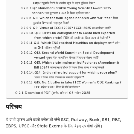
City? न्यूयॉर्क सिटी के भारतीय मूल के पहले मुस्लिम मेयर?
Q7. Manohar Parrikar Young Scientist Award 2025
winner? यह पुरस्कार IISc के किस प्रोफेसर को?
Q8. Which football legend honored with ‘Sir’ title? किस
फुटबॉल दिग्गज को नाइटहुड मिला?
Q9. Venue of ICGH 2025? ICGH 2025 का आयोजन कहाँ?
Q10. First FRK consignment to Costa Rica exported
from which state? FRK की पहली खेप किस राज्य से भेजी गई?
Q11. Which INS reached Mauritius on deployment? कौन-
सा INS मॉरीशस पहुँचा?
Q12. Second World Summit on Social Development
venue? दूसरा विश्व सामाजिक विकास शिखर सम्मेलन कहाँ?
Q13. Which state implemented Factories (Amendment)
Bill 2024? कारखाना संशोधन विधेयक किस राज्य ने लागू किया?
Q14. India reiterated support for which peace plan?
भारत ने किस शांति योजना का समर्थन दोहराया?
Q15. No. 1 batter in latest ICC Women’s ODI Rankings?
ICC महिला ODI रैंकिंग में शीर्ष बल्लेबाज?
Download PDF (करेंट अफेयर्स 06 नवंबर 2025
परिचय
ये सभी प्रश्न आने वाली परीक्षाओं जैसे SSC, Railway, Bank, SBI, RBI,
IBPS, UPSC और State Exams के लिए बेहद उपयोगी रहेंगे।