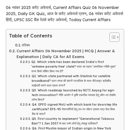
06 नवंबर 2025 करेंट अफेयर्स, Current Affairs Quiz 06 November
2025, Daily GK Quiz, आज के करेंट अफेयर्स प्रश्न, 06 नवंबर करेंट अफेयर्स
हिंदी, UPSC SSC बैंक रेलवे करेंट अफेयर्स, Today Current Affairs
Table of Contents
परिचय
Current Affairs 06 November 2025 | MCQ | Answer &
Explanation | Daily CA for All Exams
Q1. Which state has been declared India’s first
‘extreme-poverty-free’ state? भारत का पहला ‘अत्यधिक-गरीबी-मुक्त’
राज्य किसे घोषित किया गया है?
Q2. Which state partnered with Starlink for satellite
broadband? एलन मस्क की कंपनी स्टारलिंक के साथ सैटेलाइट ब्रॉडबैंड
साझेदारी करने वाला पहला राज्य?
Q3. Which roadmap launched by NITI Aayog for agri-
tech innovation? नीति आयोग ने कृषि तकनीक नवाचार हेतु कौन-सा रोडमैप
लॉन्च किया?
Q4. EPFO signed MoU with which bank for doorstep life
certificate? EPS-95 पेंशनभोगियों हेतु घर-पर जीवन प्रमाण पत्र सेवा किस
बैंक के साथ?
Q5. First country to implement “Generational Tobacco
Ban”? 1 Jan 2007 के बाद जन्मे लोगों हेतु तंबाकू प्रतिबंध?
Q6. First Muslim mayor of Indian origin in New York