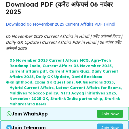
Download PDF (करेंट अफेयर्स 06 नवंबर
2025
Download 06 November 2025 Current Affairs PDF (Hindi
06 November 2025 Current Affairs in Hindi | करेंट अफेयर्स क्विज |
Daily GK Update | Current Affairs PDF in Hindi | 06 नवंबर करेंट
अफेयर्स 2025
06 November 2025 Current Affairs MCQ
,
Agri-Tech
Roadmap India
,
Current Affairs 06 November 2025
,
current affairs pdf
,
Current Affairs Quiz
,
Daily Current
Affairs 2025
,
Daily GK Update
,
David Beckham
Knighthood
,
Exam GK Questions
,
GK Questions 2025
,
Hybrid Current Affairs
,
Latest Current Affairs for Exams
,
Maldives tobacco policy
,
NITI Aayog initiatives 2025
,
November 2025 GK
,
Starlink India partnership
,
Starlink
Maharashtra news
Join WhatsApp
Join Now
Join Telegram
Join Now