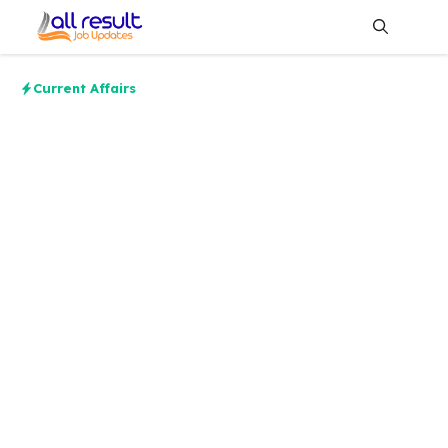
Skip
to
content
Me
Current Affairs