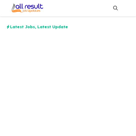
Skip
to
content
Me
Latest Jobs
,
Latest Update