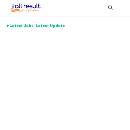
Skip
to
content
Me
Latest Jobs
,
Latest Update